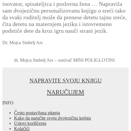
inovator, spisateljica i poslovna žena … Napravila
sam dvojezičnu personalizovanu knjigu o sreći tako
da svaki roditelj može da prenese detetu tajnu sreće,
čita detetu na maternjem jeziku i istovremeno
podstiče dete da kroz igru nauči strani jezik.
Dr. Mojca Stubelj Ars
dr. Mojca Stubelj Ars – osnivač MINI POLIGLOTINI
NAPRAVITE SVOJU KNJIGU
NARUČUJEM
INFO
Često postavljana pitanja
Kako da naručite svoju dvojezičnu knjigu
Uslovi korišćenja
Kolačići