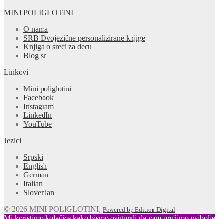
MINI POLIGLOTINI
O nama
SRB Dvojezične personalizirane knjige
Knjiga o sreći za decu
Blog sr
Linkovi
Mini poliglotini
Facebook
Instagram
LinkedIn
YouTube
Jezici
Srpski
English
German
Italian
Slovenian
© 2026 MINI POLIGLOTINI,
Powered by Edition Digital
Mi koristimo kolačiće kako bismo osigurali da vam pružimo najbolje