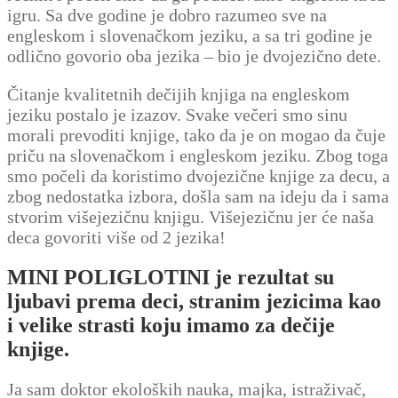
igru. Sa dve godine je dobro razumeo sve na
engleskom i slovenačkom jeziku, a sa tri godine je
odlično govorio oba jezika – bio je dvojezično dete.
Čitanje kvalitetnih dečijih knjiga na engleskom
jeziku postalo je izazov. Svake večeri smo sinu
morali prevoditi knjige, tako da je on mogao da čuje
priču na slovenačkom i engleskom jeziku. Zbog toga
smo počeli da koristimo dvojezične knjige za decu, a
zbog nedostatka izbora, došla sam na ideju da i sama
stvorim višejezičnu knjigu. Višejezičnu jer će naša
deca govoriti više od 2 jezika!
MINI POLIGLOTINI je rezultat su
ljubavi prema deci, stranim jezicima kao
i velike strasti koju imamo za dečije
knjige.
Ja sam doktor ekoloških nauka, majka, istraživač,