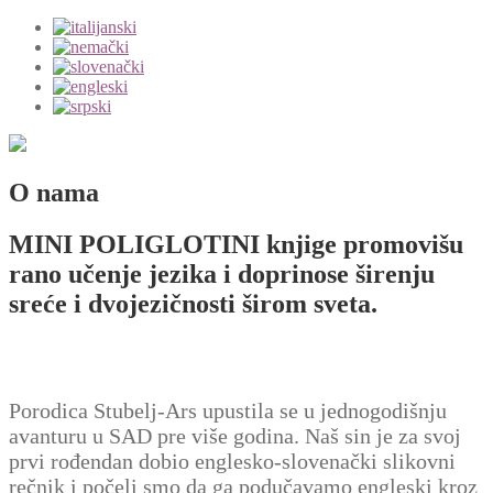
O nama
MINI POLIGLOTINI knjige promovišu
rano učenje jezika i doprinose širenju
sreće i dvojezičnosti širom sveta.
Porodica Stubelj-Ars upustila se u jednogodišnju
avanturu u SAD pre više godina. Naš sin je za svoj
prvi rođendan dobio englesko-slovenački slikovni
rečnik i počeli smo da ga podučavamo engleski kroz